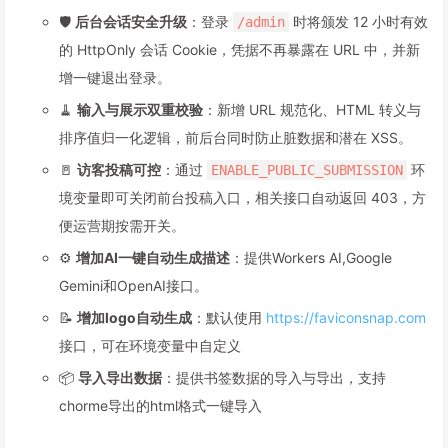
🛡️
后台会话安全升级
：登录
时将颁发 12 小时有效
/admin
的 HttpOnly 会话 Cookie，凭据不再暴露在 URL 中，并新
增一键退出登录。
🧹
输入与展示双重校验
：新增 URL 规范化、HTML 转义与
排序值归一化逻辑，前后台同时防止脏数据和潜在 XSS。
🚪
访客投稿可控
：通过
环
ENABLE_PUBLIC_SUBMISSION
境变量即可关闭前台投稿入口，相关接口自动返回 403，方
便运营期按需开关。
⚙️
增加AI一键自动生成描述
：提供Workers AI,Google
Gemini和OpenAI接口。
📝
增加logo自动生成
：默认使用
https://faviconsnap.com
接口，可在环境变量中自定义
📦
导入导出数据
：提供书签数据的导入与导出，支持
chorme导出的html格式一键导入